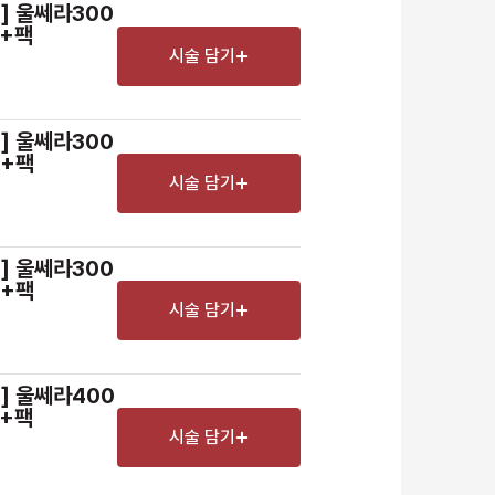
색소
] 울쎄라300
D+팩
스킨부스터
시술 담기
스킨케어
여드름/모공
] 울쎄라300
제모
D+팩
시술 담기
체형
프로그램
] 울쎄라300
향노화수액
D+팩
기타
시술 담기
어] 울쎄라400
D+팩
시술 담기
장바구니 담기
예약하기