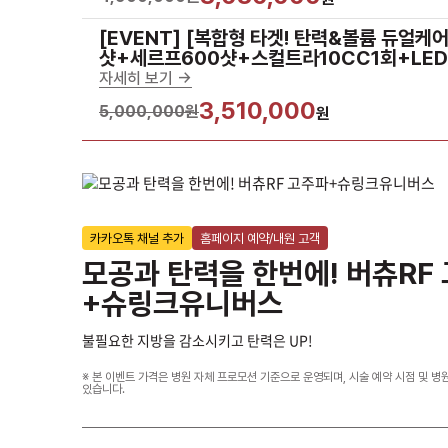
[EVENT] [복합형 타겟! 탄력&볼륨 듀얼케
샷+세르프600샷+스컬트라10CC1회+LE
자세히 보기 ->
3,510,000
5,000,000원
원
카카오톡 채널 추가
홈페이지 예약/내원 고객
모공과 탄력을 한번에! 버츄RF
+슈링크유니버스
불필요한 지방을 감소시키고 탄력은 UP!
※ 본 이벤트 가격은 병원 자체 프로모션 기준으로 운영되며, 시술 예약 시점 및 병
있습니다.