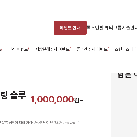
톡스앤필 뷰티그룹
시술안
이벤트 안내
트
필러 이벤트
지방분해주사 이벤트
콜라겐주사 이벤트
스킨부스터 
/
/
/
/
담은 
팅 솔루
1,000,000
원~
원 운영 정책에 따라 가격·구성·혜택이 변경되거나 종료될 수