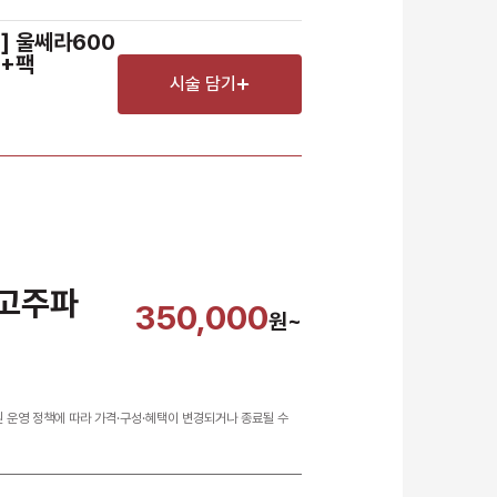
어] 울쎄라600
D+팩
시술 담기
 고주파
350,000
원~
원 운영 정책에 따라 가격·구성·혜택이 변경되거나 종료될 수