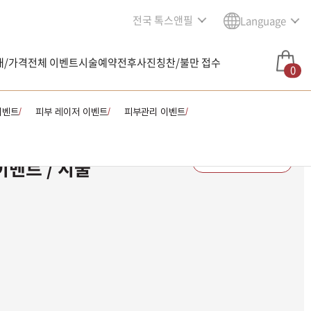
전국 톡스앤필
Language
내/가격
전체 이벤트
시술예약
전후사진
칭찬/불만 접수
0
이벤트
피부 레이저 이벤트
피부관리 이벤트
/
/
/
이벤트 / 시술
남은 시술/관리권 예약