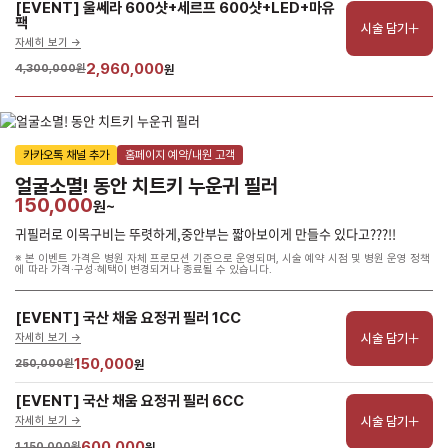
[EVENT] 울쎄라 600샷+세르프 600샷+LED+마유
팩
시술 담기
자세히 보기 ->
2,960,000
4,300,000원
원
카카오톡 채널 추가
홈페이지 예약/내원 고객
얼굴소멸! 동안 치트키 누운귀 필러
150,000
원~
귀필러로 이목구비는 뚜렷하게,중안부는 짧아보이게 만들수 있다고???!!
※ 본 이벤트 가격은 병원 자체 프로모션 기준으로 운영되며, 시술 예약 시점 및 병원 운영 정책
에 따라 가격·구성·혜택이 변경되거나 종료될 수 있습니다.
[EVENT] 국산 채움 요정귀 필러 1CC
시술 담기
자세히 보기 ->
150,000
250,000원
원
[EVENT] 국산 채움 요정귀 필러 6CC
시술 담기
자세히 보기 ->
600,000
1,150,000원
원