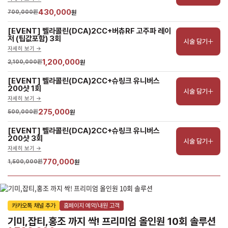
430,000
700,000원
원
[EVENT] 벨라콜린(DCA)2CC+버츄RF 고주파 레이
저 (팁값포함) 3회
시술 담기
자세히 보기 ->
1,200,000
2,100,000원
원
[EVENT] 벨라콜린(DCA)2CC+슈링크 유니버스 
200샷 1회
시술 담기
자세히 보기 ->
275,000
500,000원
원
[EVENT] 벨라콜린(DCA)2CC+슈링크 유니버스 
200샷 3회
시술 담기
자세히 보기 ->
770,000
1,500,000원
원
카카오톡 채널 추가
홈페이지 예약/내원 고객
기미,잡티,홍조 까지 싹! 프리미엄 올인원 10회 솔루션