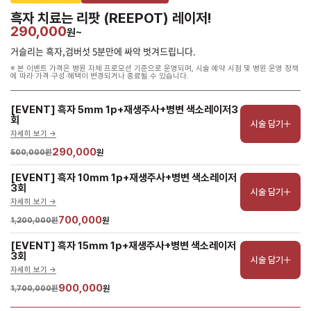
흑자 치료는 리팟 (REEPOT) 레이저!
290,000
원~
거슬리는 흑자,검버섯 5분만에 싸악 벗겨드립니다.
※ 본 이벤트 가격은 병원 자체 프로모션 기준으로 운영되며, 시술 예약 시점 및 병원 운영 정책
에 따라 가격·구성·혜택이 변경되거나 종료될 수 있습니다.
[EVENT] 흑자 5mm 1p+재생주사+병변 색소레이저3
회
시술 담기
자세히 보기 ->
290,000
500,000원
원
[EVENT] 흑자 10mm 1p+재생주사+병변 색소레이저
3회
시술 담기
자세히 보기 ->
700,000
1,200,000원
원
[EVENT] 흑자 15mm 1p+재생주사+병변 색소레이저
3회
시술 담기
자세히 보기 ->
900,000
1,700,000원
원