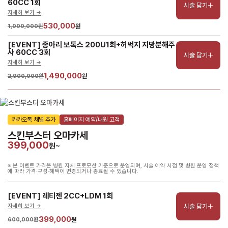
60CC 1회
시술 담기
자세히 보기 ->
530,000
1,000,000원
원
[EVENT] 종아리 보톡스 200U1회+허벅지 지방분해주
사 60CC 3회
시술 담기
자세히 보기 ->
1,490,000
2,900,000원
원
카카오톡 채널 추가
홈페이지 예약/내원 고객
스킨부스터 오마카세
399,000
원~
※ 본 이벤트 가격은 병원 자체 프로모션 기준으로 운영되며, 시술 예약 시점 및 병원 운영 정책
에 따라 가격·구성·혜택이 변경되거나 종료될 수 있습니다.
[EVENT] 레티젠 2CC+LDM 1회
시술 담기
자세히 보기 ->
399,000
600,000원
원