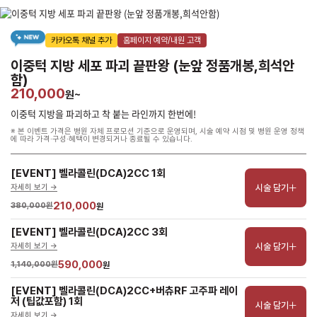
카카오톡 채널 추가
홈페이지 예약/내원 고객
이중턱 지방 세포 파괴 끝판왕 (눈앞 정품개봉,희석안
함)
210,000
원~
이중턱 지방을 파괴하고 착 붙는 라인까지 한번에!
※ 본 이벤트 가격은 병원 자체 프로모션 기준으로 운영되며, 시술 예약 시점 및 병원 운영 정책
에 따라 가격·구성·혜택이 변경되거나 종료될 수 있습니다.
[EVENT] 벨라콜린(DCA)2CC 1회
시술 담기
자세히 보기 ->
210,000
380,000원
원
[EVENT] 벨라콜린(DCA)2CC 3회
시술 담기
자세히 보기 ->
590,000
1,140,000원
원
[EVENT] 벨라콜린(DCA)2CC+버츄RF 고주파 레이
저 (팁값포함) 1회
시술 담기
자세히 보기 ->