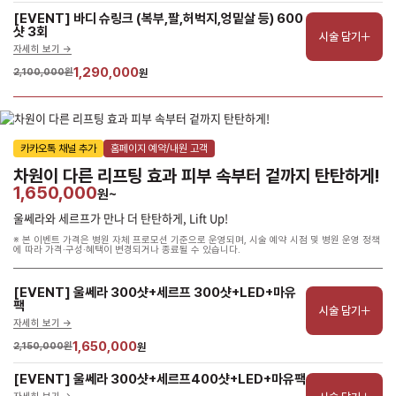
[EVENT] 바디 슈링크 (복부,팔,허벅지,엉밑살 등) 600
샷 3회
시술 담기
자세히 보기 ->
1,290,000
2,100,000원
원
카카오톡 채널 추가
홈페이지 예약/내원 고객
차원이 다른 리프팅 효과 피부 속부터 겉까지 탄탄하게!
1,650,000
원~
울쎄라와 세르프가 만나 더 탄탄하게, Lift Up!
※ 본 이벤트 가격은 병원 자체 프로모션 기준으로 운영되며, 시술 예약 시점 및 병원 운영 정책
에 따라 가격·구성·혜택이 변경되거나 종료될 수 있습니다.
[EVENT] 울쎄라 300샷+세르프 300샷+LED+마유
팩
시술 담기
자세히 보기 ->
1,650,000
2,150,000원
원
[EVENT] 울쎄라 300샷+세르프400샷+LED+마유팩