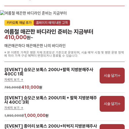
카카오톡 채널 추가
홈페이지 예약/내원 고객
여름철 매끈한 바디라인 준비는 지금부터
410,000
원~
매끈매끈하다 매끈매끈한 나의 바디라인
※ 본 이벤트 가격은 병원 자체 프로모션 기준으로 운영되며, 시술 예약 시점 및 병원 운영 정책
에 따라 가격·구성·혜택이 변경되거나 종료될 수 있습니다.
[EVENT] 승모근 보톡스 200U+팔뚝 지방분해주사 
40CC 1회
시술 담기
자세히 보기 ->
410,000
750,000원
원
[EVENT] 승모근 보톡스 200U1회 + 팔뚝 지방분해주
사 40CC 3회
시술 담기
자세히 보기 ->
1,000,000
1,950,000원
원
[EVENT] 종아리 보톡스 200U+허벅지 지방분해주사 