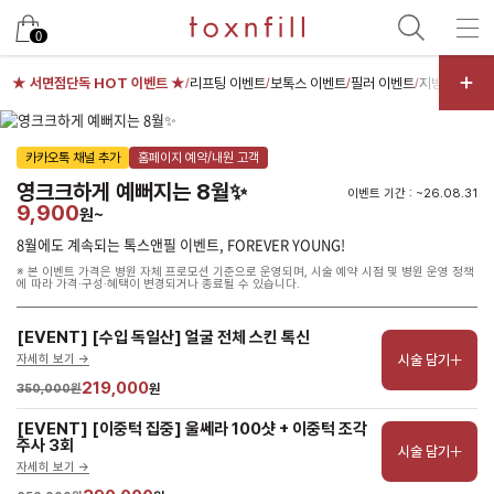
남은 시술/관리권 예약
0
남은 시술/관리권 종류 선택
★ 서면점단독 HOT 이벤트 ★
리프팅 이벤트
보톡스 이벤트
필러 이벤트
지방분해주사
/
/
/
/
리프팅
카카오톡 채널 추가
홈페이지 예약/내원 고객
색소
영크크하게 예뻐지는 8월✨
이벤트 기간 : ~26.08.31
스킨부스터
9,900
원~
스킨케어
8월에도 계속되는 톡스앤필 이벤트, FOREVER YOUNG!
※ 본 이벤트 가격은 병원 자체 프로모션 기준으로 운영되며, 시술 예약 시점 및 병원 운영 정책
여드름/모공
에 따라 가격·구성·혜택이 변경되거나 종료될 수 있습니다.
제모
[EVENT] [수입 독일산] 얼굴 전체 스킨 톡신
체형
시술 담기
자세히 보기 ->
프로그램
219,000
350,000원
원
향노화수액
[EVENT] [이중턱 집중] 울쎄라 100샷 + 이중턱 조각 
주사 3회
시술 담기
기타
자세히 보기 ->