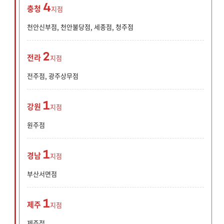
4
충청
지점
천안신부점, 천안불당점, 세종점, 청주점
2
전라
지점
전주점, 광주상무점
1
강원
지점
원주점
1
경남
지점
부산서면점
1
제주
지점
제주점