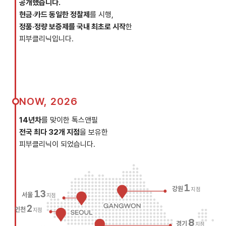
공개했습니다.
현금·카드 동일한 정찰제
를 시행,
정품·정량 보증제를 국내 최초로 시작
한
피부클리닉입니다.
NOW, 2026
14년차
를 맞이한 톡스앤필
전국 최다 32개 지점
을 보유한
피부클리닉이 되었습니다.
1
강원
지점
13
서울
지점
2
인천
지점
8
경기
지점