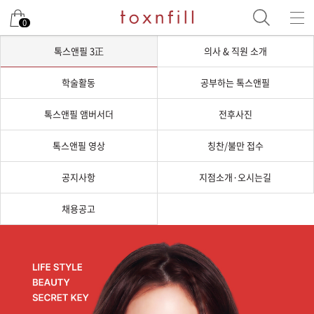
0
톡스앤필 3正
의사 & 직원 소개
학술활동
공부하는 톡스앤필
톡스앤필 앰버서더
전후사진
톡스앤필 영상
칭찬/불만 접수
공지사항
지점소개·오시는길
채용공고
톡스앤필 3正