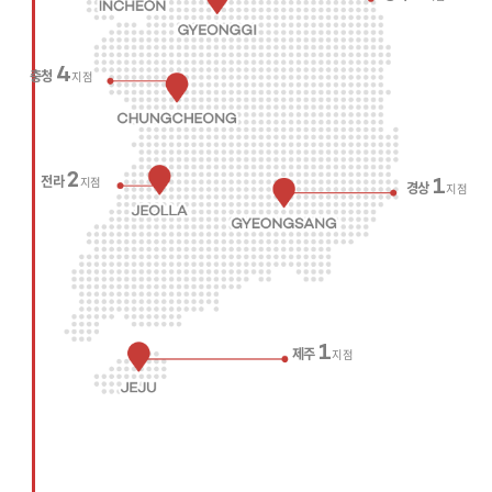
4
충청
지점
2
전라
지점
1
경상
지점
1
제주
지점