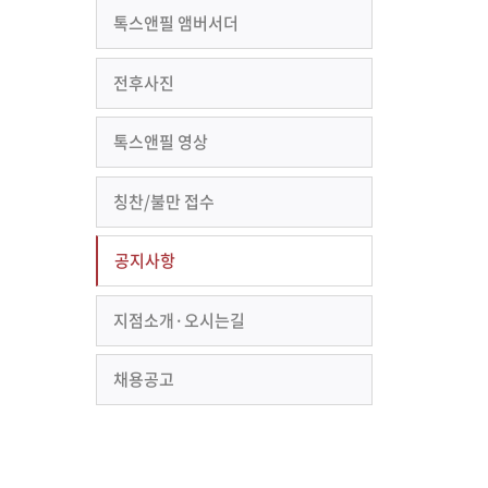
톡스앤필 앰버서더
전후사진
톡스앤필 영상
칭찬/불만 접수
공지사항
지점소개·오시는길
채용공고