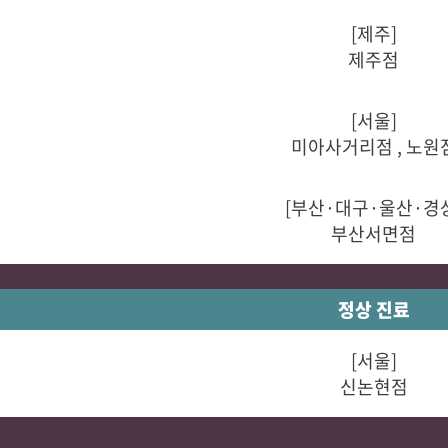
[제주]
제주점
[서울]
미아사거리점 , 노원
[부산·대구·울산·경
부산서면점
정상 진료
[서울]
신논현점