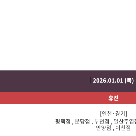
2026.01.01 (목)
휴진
[인천·경기]
평택점 , 분당점 , 부천점 , 일산주엽
안양점 , 이천점