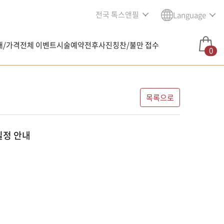
전국 톡스앤필
Language
내/가격
전체 이벤트
시술예약
전후사진
칭찬/불만 접수
0
목록으로
일정 안내