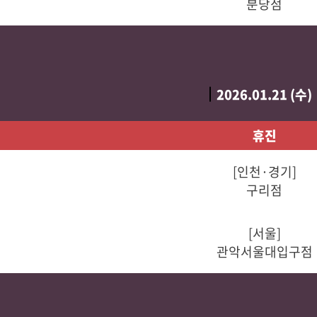
분당점
2026.01.21 (수)
휴진
[인천·경기]
구리점
[서울]
관악서울대입구점