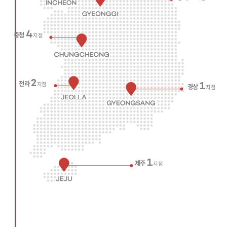
4
충청
지점
2
전라
지점
1
경상
지점
1
제주
지점