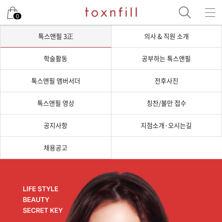
0
톡스앤필 3正
의사 & 직원 소개
학술활동
공부하는 톡스앤필
톡스앤필 앰버서더
전후사진
톡스앤필 영상
칭찬/불만 접수
공지사항
지점소개·오시는길
채용공고
톡스앤필 3正