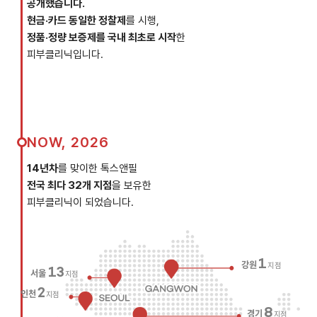
공개했습니다.
현금·카드 동일한 정찰제
를 시행,
정품·정량 보증제를 국내 최초로 시작
한
피부클리닉입니다.
NOW, 2026
14년차
를 맞이한 톡스앤필
전국 최다 32개 지점
을 보유한
피부클리닉이 되었습니다.
1
강원
지점
13
서울
지점
2
인천
지점
8
경기
지점