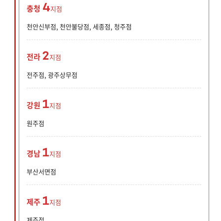
4
충청
지점
천안신부점, 천안불당점, 세종점, 청주점
2
전라
지점
전주점, 광주상무점
1
강원
지점
원주점
1
경남
지점
부산서면점
1
제주
지점
제주점