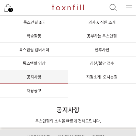
0
톡스앤필 3正
의사 & 직원 소개
학술활동
공부하는 톡스앤필
톡스앤필 앰버서더
전후사진
톡스앤필 영상
칭찬/불만 접수
공지사항
지점소개·오시는길
채용공고
공지사항
톡스앤필의 소식을 빠르게 전해드립니다.