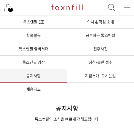
0
톡스앤필 3正
의사 & 직원 소개
학술활동
공부하는 톡스앤필
톡스앤필 앰버서더
전후사진
톡스앤필 영상
칭찬/불만 접수
공지사항
지점소개·오시는길
채용공고
공지사항
톡스앤필의 소식을 빠르게 전해드립니다.