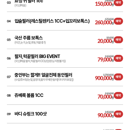
요정 귀 필러 1cc
250,000
03
150,000
예약
원
(국산/채움)
470,000
입술필러(레스틸렌키스 1CC+입꼬리보톡스)
04
260,000
예약
원
국산 주름 보톡스
35,000
05
20,000
예약
원
(미간,눈가,눈밑,콧등,턱끝 중 1)
팔자,턱끝필러 BIG EVENT
110,000
06
79,000
예약
원
(국산/채움 팔자,턱끝필러 CC당 (원장님 지정불가))
중안부는 짧게!! 얼굴전체 동안필러
1,700,000
07
900,000
예약
원
(수입/쥬비덤 눈밑,앞광대,팔자 무제한필러[리터치미포함])
110,000
쥬베룩 볼륨 1CC
08
70,000
예약
원
140,000
바디 슈링크 100샷
09
90,000
예약
원