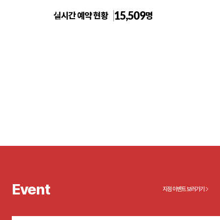
15,509
실시간 예약 현황
명
톡스앤필의원 부산서면점
Event
지점 이벤트 보러가기