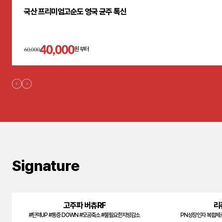
국산 프리미엄고순도 영국 균주 톡신
40,000
60,000
원 부터
Signature
고주파 버츄RF
리
#탄력UP #통증 DOWN #모공축소 #불필요한지방감소
PN성장인자 복합체로