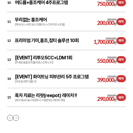
1,400,000
여드름+홍조케어 4주프로그램
10
750,000
예약
원
무리없는 홍조케어
380,000
11
200,000
예약
원
(제네시스+콰드로스타플러스+크라이오+모델)
2,900,000
프리미엄 기미,홍조,잡티 솔루션 10회
12
1,700,000
예약
원
[EVENT] 리투오5CC+LDM 1회
990,000
13
550,000
예약
원
(무세포 동종진피 콜라겐 스킨부스터)
[EVENT] 화이트닝 피부관리 5주 프로그램
750,000
14
390,000
예약
원
(우유빛 피부 만들기)
흑자 치료는 리팟(reepot) 레이저 !!
500,000
15
290,000
예약
원
(흑자 5mm 1p +재생주사 +병변색소레이저 3회)