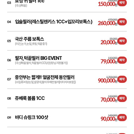
요정 귀 필러 1cc
250,000
03
150,000
예약
원
(국산/채움)
470,000
입술필러(레스틸렌키스 1CC+입꼬리보톡스)
04
260,000
예약
원
국산 주름 보톡스
35,000
05
20,000
예약
원
(미간,눈가,눈밑,콧등,턱끝 중 1)
팔자,턱끝필러 BIG EVENT
110,000
06
79,000
예약
원
(국산/채움 팔자,턱끝필러 CC당 (원장님 지정불가))
중안부는 짧게!! 얼굴전체 동안필러
1,700,000
07
900,000
예약
원
(수입/쥬비덤 눈밑,앞광대,팔자 무제한필러[리터치미포함])
110,000
쥬베룩 볼륨 1CC
08
70,000
예약
원
140,000
바디 슈링크 100샷
09
90,000
예약
원