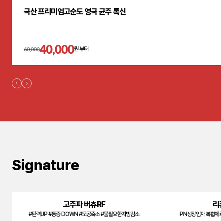
국산 프리미엄고순도 영국 균주 톡신
40,000
60,000
원 부터
Signature
고주파 버츄RF
리
#탄력UP #통증 DOWN #모공축소 #불필요한지방감소
PN성장인자 복합체로