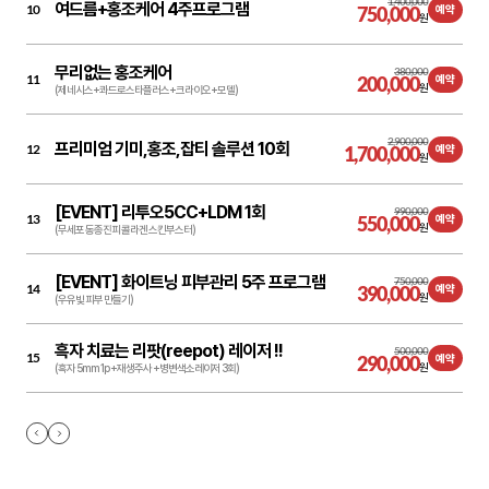
1,400,000
여드름+홍조케어 4주프로그램
10
750,000
예약
원
무리없는 홍조케어
380,000
11
200,000
예약
원
(제네시스+콰드로스타플러스+크라이오+모델)
2,900,000
프리미엄 기미,홍조,잡티 솔루션 10회
12
1,700,000
예약
원
[EVENT] 리투오5CC+LDM 1회
990,000
13
550,000
예약
원
(무세포 동종진피 콜라겐 스킨부스터)
[EVENT] 화이트닝 피부관리 5주 프로그램
750,000
14
390,000
예약
원
(우유빛 피부 만들기)
흑자 치료는 리팟(reepot) 레이저 !!
500,000
15
290,000
예약
원
(흑자 5mm 1p +재생주사 +병변색소레이저 3회)