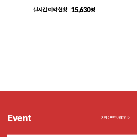
15,630
실시간 예약 현황
명
톡스앤필의원 부산서면점
Event
지점 이벤트 보러가기