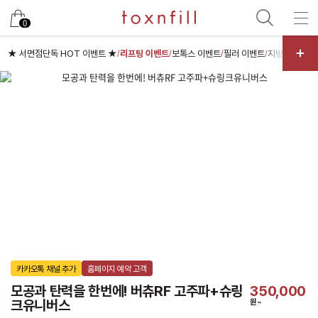
카카오
0
★ 서면점단독 HOT 이벤트 ★
리프팅 이벤트
보톡스 이벤트
필러 이벤트
지방분해주사
/
/
/
/
카카오톡 채널 추가
홈페이지 예약 고객
모공과 탄력을 한번에! 버츄RF 고주파+슈링
350,000
크유니버스
원~