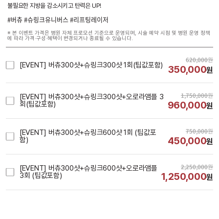
불필요한 지방을 감소시키고 탄력은 UP!
#버츄 #슈링크유니버스 #리프팅레이저
※ 본 이벤트 가격은 병원 자체 프로모션 기준으로 운영되며, 시술 예약 시점 및 병원 운영 정책
에 따라 가격·구성·혜택이 변경되거나 종료될 수 있습니다.
620,000
원
[EVENT] 버츄300샷+슈링크300샷 1회(팁값포함)
350,000
원
1,750,000
원
[EVENT] 버츄300샷+슈링크300샷+오로라앰플 3
960,000
회(팁값포함)
원
750,000
원
[EVENT] 버츄300샷+슈링크600샷 1회 (팁값포
450,000
함)
원
2,250,000
원
[EVENT] 버츄300샷+슈링크600샷+오로라앰플 
1,250,000
3회 (팁값포함)
원